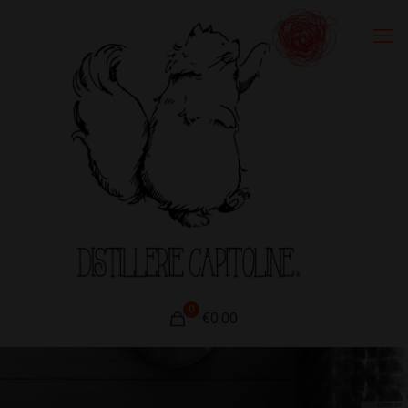
0
€0.00