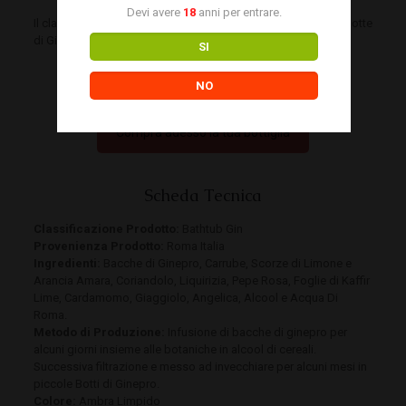
Devi avere
18
anni per entrare.
Il classico ErGin ,invecchiato per alcuni mesi in una piccola Botte
di Ginepro.
SI
50,00 €
NO
Compra adesso la tua bottiglia
Scheda Tecnica
Classificazione Prodotto:
Bathtub Gin
Provenienza Prodotto:
Roma Italia
Ingredienti:
Bacche di Ginepro, Carrube, Scorze di Limone e
Arancia Amara, Coriandolo, Liquirizia, Pepe Rosa, Foglie di Kaffir
Lime, Cardamomo, Giaggiolo, Angelica, Alcool e Acqua Di
Roma.
Metodo di Produzione:
Infusione di bacche di ginepro per
alcuni giorni insieme alle botaniche in alcool di cereali.
Successiva filtrazione e messo ad invecchiare per alcuni mesi in
piccole Botti di Ginepro.
Colore:
Ambra Limpido