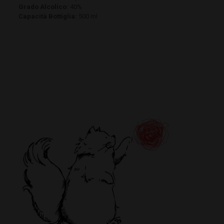
Grado Alcolico:
40%
Capacità Bottiglia:
500 ml